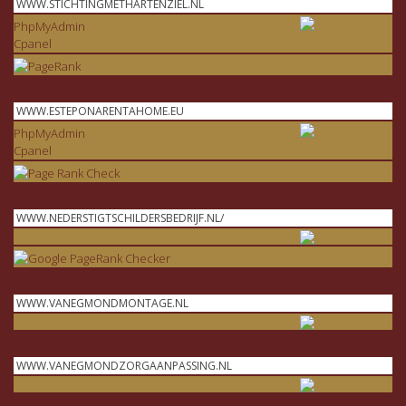
WWW.STICHTINGMETHARTENZIEL.NL
PhpMyAdmin
Cpanel
WWW.ESTEPONARENTAHOME.EU
PhpMyAdmin
Cpanel
WWW.NEDERSTIGTSCHILDERSBEDRIJF.NL/
WWW.VANEGMONDMONTAGE.NL
WWW.VANEGMONDZORGAANPASSING.NL